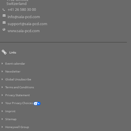
Switzerland
+41 26 580 30 00
info@saia-pcd.com
support@saia-pcd.com
www.saia-pcd.com
Links
Event calendar
Newsletter
Global Unsubscribe
Terms and Conditions
Privacy Statement
Your Privacy Choices
Imprint
Sitemap
Honeywell Group