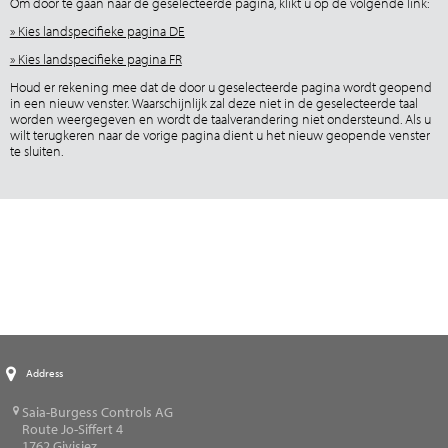
Om door te gaan naar de geselecteerde pagina, klikt u op de volgende link:
» Kies landspecifieke pagina DE
» Kies landspecifieke pagina FR
Houd er rekening mee dat de door u geselecteerde pagina wordt geopend
in een nieuw venster. Waarschijnlijk zal deze niet in de geselecteerde taal
worden weergegeven en wordt de taalverandering niet ondersteund. Als u
wilt terugkeren naar de vorige pagina dient u het nieuw geopende venster
te sluiten.
Address
Saia-Burgess Controls AG
Route Jo-Siffert 4
1762
Givisiez