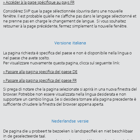
» Accéder à la page spécifique au pays FR
Considérez SVP que la page sélectionnée s’ouvrira dans une nouvelle
fenêtre. Il est probable qu’elle ne s’affiche pas dans le langage sélectionné et
ne prenne pas en charge le changement de langue. Si vous souhaitez
retourner à la page précédente, fermez simplement la nouvelle fenêtre.
Versione italiana
La pagina richiesta è specifica del paese e non è disponibile nella lingua o
nel paese che avete scelto.
Per visualizzare nuovamente questa pagina, clicca sul seguente link:
» Passare alla pagina specifica del paese DE
» Passare alla pagina specifica del paese FR
Si prega di notare che la pagina selezionate si aprirà in una nuova finestra del
browser. Potrebbe non essere visualizzata nella lingua desiderata e non
supportare un cambio lingua. Se si desidera tornare alla pagina precedente è
sufficiente chiudere la finestra del browser appena aperta.
Nederlandse versie
De pagina die u probeert te bezoeken is landspecifiek en niet beschikbaar
in de geselecteerde taal.