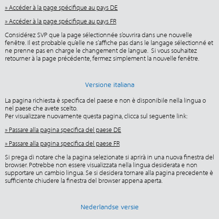
» Accéder à la page spécifique au pays DE
» Accéder à la page spécifique au pays FR
Considérez SVP que la page sélectionnée s’ouvrira dans une nouvelle
fenêtre. Il est probable qu’elle ne s’affiche pas dans le langage sélectionné et
ne prenne pas en charge le changement de langue. Si vous souhaitez
retourner à la page précédente, fermez simplement la nouvelle fenêtre.
Versione italiana
La pagina richiesta è specifica del paese e non è disponibile nella lingua o
nel paese che avete scelto.
Per visualizzare nuovamente questa pagina, clicca sul seguente link:
» Passare alla pagina specifica del paese DE
» Passare alla pagina specifica del paese FR
Si prega di notare che la pagina selezionate si aprirà in una nuova finestra del
browser. Potrebbe non essere visualizzata nella lingua desiderata e non
supportare un cambio lingua. Se si desidera tornare alla pagina precedente è
sufficiente chiudere la finestra del browser appena aperta.
Nederlandse versie