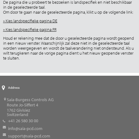
De pagina die u probeert te bezoeken is landspecifiek en niet beschikbaar
in de geselecteerde taal.
Om door te gaan naar de geselecteerde pagina, klikt u op de volgende link:
» Kies landspecifieke pagina DE
» Kies landspecifieke pagina FR
Houd er rekening mee dat de door u geselecteerde pagina wordt geopend
in een nieuw venster. Waarschijnlijk zal deze niet in de geselecteerde taal
worden weergegeven en wordt de taalverandering niet ondersteund. Als u
wilt terugkeren naar de vorige pagina dient u het nieuw geopende venster
te sluiten.
Address
Saia-Burgess Controls AG
Route Jo-Siffert 4
1762
Givisiez
Switzerland
+41 26 580 30 00
info@saia-pcd.com
support@saia-pcd.com