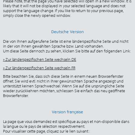
Please note, that the page you have selected will open in a new window. It is
likely that it will not be displayed in your selected language and does not
support the language change. If you like to return to your previous page,
simply close the newly opened window.
Deutsche Version
Die von Ihnen aufgerufene Seite ist eine länderspezifische Seite und nicht
in der von Ihnen gewählten Sprache bzw. Land vorhanden.
Um diese Seite dennoch zu sehen, klicken Sie bitte auf den folgenden Link:
» Zur länderspezifischen Seite wechseln DE
» Zur länderspezifischen Seite wechseln FR
Bitte beachten Sie, dass sich diese Seite in einem neuen Browserfenster
öffnet. Sie wird evtl. nicht in Ihrer gewünschten Sprache angezeigt und
unterstützt keinen Sprachwechsel. Wenn Sie auf die ursprüngliche Seite
wieder zurückkehren möchten, schliessen Sie einfach das neu geöffnete
Browserfenster.
Version française
La page que vous demandez est spécifique au pays et non-disponible dans
la langue ou le pays de sélection respectivement.
Pour visualiser cette page, cliquez sur le lien suivant :