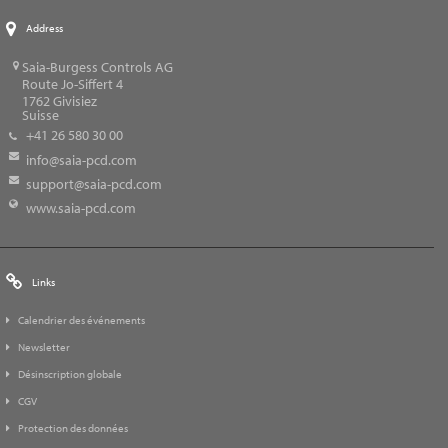
Address
Saia-Burgess Controls AG
Route Jo-Siffert 4
1762
Givisiez
Suisse
+41 26 580 30 00
info@saia-pcd.com
support@saia-pcd.com
www.saia-pcd.com
Links
Calendrier des événements
Newsletter
Désinscription globale
CGV
Protection des données