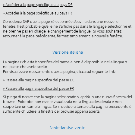
» Accéder à la page spécifique au pays DE
» Accéder à la page spécifique au pays FR
Considérez SVP que la page sélectionnée s’ouvrira dans une nouvelle
fenêtre. Il est probable qu’elle ne s’affiche pas dans le langage sélectionné et
ne prenne pas en charge le changement de langue. Si vous souhaitez
retourner à la page précédente, fermez simplement la nouvelle fenêtre.
Versione italiana
La pagina richiesta è specifica del paese e non è disponibile nella lingua o
nel paese che avete scelto.
Per visualizzare nuovamente questa pagina, clicca sul seguente link:
» Passare alla pagina specifica del paese DE
» Passare alla pagina specifica del paese FR
Si prega di notare che la pagina selezionate si aprirà in una nuova finestra del
browser. Potrebbe non essere visualizzata nella lingua desiderata e non
supportare un cambio lingua. Se si desidera tornare alla pagina precedente è
sufficiente chiudere la finestra del browser appena aperta.
Nederlandse versie