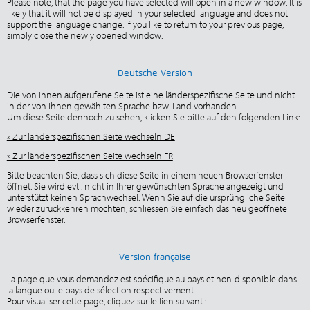
Please note, that the page you have selected will open in a new window. It is
likely that it will not be displayed in your selected language and does not
support the language change. If you like to return to your previous page,
simply close the newly opened window.
Deutsche Version
Die von Ihnen aufgerufene Seite ist eine länderspezifische Seite und nicht
in der von Ihnen gewählten Sprache bzw. Land vorhanden.
Um diese Seite dennoch zu sehen, klicken Sie bitte auf den folgenden Link:
» Zur länderspezifischen Seite wechseln DE
» Zur länderspezifischen Seite wechseln FR
Bitte beachten Sie, dass sich diese Seite in einem neuen Browserfenster
öffnet. Sie wird evtl. nicht in Ihrer gewünschten Sprache angezeigt und
unterstützt keinen Sprachwechsel. Wenn Sie auf die ursprüngliche Seite
wieder zurückkehren möchten, schliessen Sie einfach das neu geöffnete
Browserfenster.
Version française
La page que vous demandez est spécifique au pays et non-disponible dans
la langue ou le pays de sélection respectivement.
Pour visualiser cette page, cliquez sur le lien suivant :