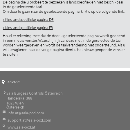
De pagina die u probeert te bezoeken is landspecifiek en niet beschikbaar
in de geselecteerde taal.
Om door te gaan naar de geselecteerde pagina, klikt u op de volgende link:
» Kies landspecifieke pagina DE
» Kies landspecifieke pagina FR
Houd er rekening mee dat de door u geselecteerde pagina wordt geopend
in een nieuw venster. Waarschijnlijk zal deze niet in de geselecteerde taal
worden weergegeven en wordt de taalverandering niet ondersteund. Als u
wilt terugkeren naar de vorige pagina dient u het nieuw geopende venster
te sluiten.
Anschrift
Saia Burgess Controls Österreich
Handelskai 388
1023
Wien
Österreich
info.at@saia-pcd.com
support.at@saia-pcd.com
www.saia-pcd.at