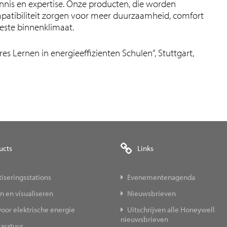
ennis en expertise. Onze producten, die worden
atibiliteit zorgen voor meer duurzaamheid, comfort
beste binnenklimaat.
res Lernen in energieeffizienten Schulen“, Stuttgart,
ucts
Links
iseringsstations
Evenementenagenda
 en visualiseren
Nieuwsbrieven
oor elektrische energie
Uitschrijven alle Honeywell
nieuwsbrieven
aratuur