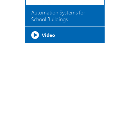
Automation Systems for
School Buildings
Video