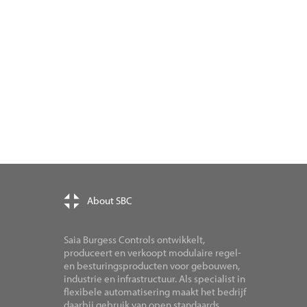
About SBC
Saia Burgess Controls ontwikkelt,
produceert en verkoopt modulaire regel-
en besturingsproducten voor gebouwen,
industrie en infrastructuur. Als specialist in
flexibele automatisering maakt het bedrijf
daarbij gebruik van open standaards.