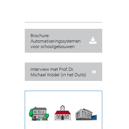
Brochure:
Automatiseringssystemen
voor schoolgebouwen
Interview met Prof. Dr.
Michael Krödel (in het Duits)