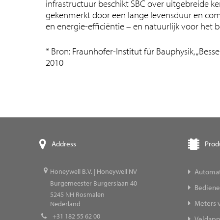
infrastructuur beschikt SBC over uitgebreide k
gekenmerkt door een lange levensduur en comp
en energie-efficiëntie – en natuurlijk voor het 
* Bron: Fraunhofer-Institut für Bauphysik, „Besse
2010
Prod
Address
Automat
Honeywell B.V. | Honeywell NV
Burgemeester Burgerslaan 40
Bedienen
5245
NH Rosmalen
Meters v
Nederland
+31 182 55 62 00
Veldapp