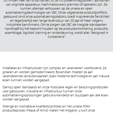
Dit vinden veel van onze klanten, of ze nu systeemintegratoren, fabrikanten
van originele apparatuur, machinebouwers, planners of operators zijn. Ze
kunnen allemaal vertrouwen op de unieke en open
automatiseringstechnologie van SBC. Onze uitgebreide productportfolio,
gebouwd rond onze automatiseringsstations, biedt inspirerende flexibiliteit
en tegelijkertijd een lange levensduur van 20 jaar of meer volgens
industriële benchmarks. Om te zorgen dat SBC de hoogste standaarden
handhaaft bij het toezicht houden op de productontwikkeling, productie,
assemblage, logistiek, training en ondersteuning, wordt alles "designed in
Switzerland”.
Installaties en infrastructuren zijn complex en veranderen voortdurend. Ze
groeien en worden gemoderniseerd. Bovendien moeten ze aan
veranderende randvoorwaarden zoals moderne technologie en aan nieuwe
eisen kunnen worden aangepast.
Dankzij open standaards en onze modulaire regel- en besturingsproducten
voor gebouwen, industrie en infrastructuur kunnen onze
automatiseringsoplossingen gebruiksvriendelijk en duurzaam aan alle eisen
worden aangepast.
Strenge en normatieve kwaliteitscontroles en het unieke POM-
productieproces (Peace of Mind) maken het mogelijk: u kunt onze