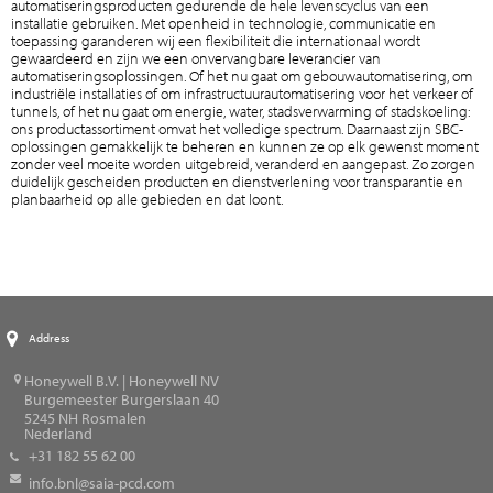
automatiseringsproducten gedurende de hele levenscyclus van een
installatie gebruiken. Met openheid in technologie, communicatie en
toepassing garanderen wij een flexibiliteit die internationaal wordt
gewaardeerd en zijn we een onvervangbare leverancier van
automatiseringsoplossingen. Of het nu gaat om gebouwautomatisering, om
industriële installaties of om infrastructuurautomatisering voor het verkeer of
tunnels, of het nu gaat om energie, water, stadsverwarming of stadskoeling:
ons productassortiment omvat het volledige spectrum. Daarnaast zijn SBC-
oplossingen gemakkelijk te beheren en kunnen ze op elk gewenst moment
zonder veel moeite worden uitgebreid, veranderd en aangepast. Zo zorgen
duidelijk gescheiden producten en dienstverlening voor transparantie en
planbaarheid op alle gebieden en dat loont.
Address
Honeywell B.V. | Honeywell NV
Burgemeester Burgerslaan 40
5245
NH Rosmalen
Nederland
+31 182 55 62 00
info.bnl@saia-pcd.com