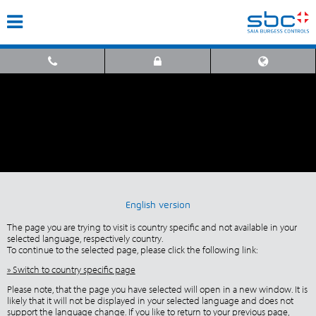
English version
The page you are trying to visit is country specific and not available in your
selected language, respectively country.
To continue to the selected page, please click the following link:
» Switch to country specific page
Please note, that the page you have selected will open in a new window. It is
likely that it will not be displayed in your selected language and does not
support the language change. If you like to return to your previous page,