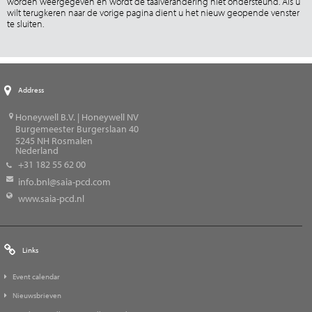
worden weergegeven en wordt de taalverandering niet ondersteund. Als u
wilt terugkeren naar de vorige pagina dient u het nieuw geopende venster
te sluiten.
Address
Honeywell B.V. | Honeywell NV
Burgemeester Burgerslaan 40
5245
NH Rosmalen
Nederland
+31 182 55 62 00
info.bnl@saia-pcd.com
www.saia-pcd.nl
Links
Event calendar
Nieuwsbrieven