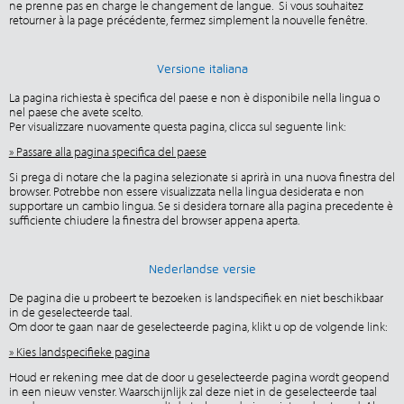
ne prenne pas en charge le changement de langue. Si vous souhaitez
retourner à la page précédente, fermez simplement la nouvelle fenêtre.
Versione italiana
La pagina richiesta è specifica del paese e non è disponibile nella lingua o
nel paese che avete scelto.
Per visualizzare nuovamente questa pagina, clicca sul seguente link:
» Passare alla pagina specifica del paese
Si prega di notare che la pagina selezionate si aprirà in una nuova finestra del
browser. Potrebbe non essere visualizzata nella lingua desiderata e non
supportare un cambio lingua. Se si desidera tornare alla pagina precedente è
sufficiente chiudere la finestra del browser appena aperta.
Nederlandse versie
De pagina die u probeert te bezoeken is landspecifiek en niet beschikbaar
in de geselecteerde taal.
Om door te gaan naar de geselecteerde pagina, klikt u op de volgende link:
» Kies landspecifieke pagina
Houd er rekening mee dat de door u geselecteerde pagina wordt geopend
in een nieuw venster. Waarschijnlijk zal deze niet in de geselecteerde taal