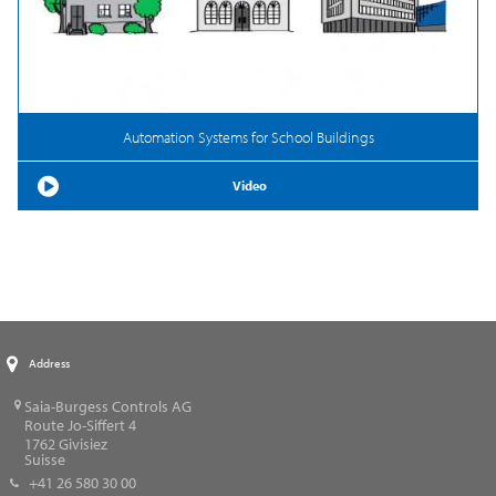
Automation Systems for School Buildings
Video
Address
Saia-Burgess Controls AG
Route Jo-Siffert 4
1762
Givisiez
Suisse
+41 26 580 30 00