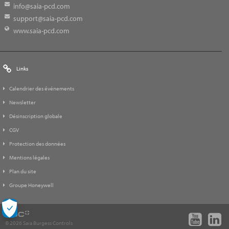
info@saia-pcd.com
support@saia-pcd.com
www.saia-pcd.com
Links
Calendrier des événements
Newsletter
Désinscription globale
CGV
Protection des données
Mentions légales
Plan du site
Groupe Honeywell
© 2026 Saia Burgess Controls