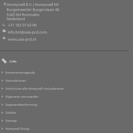
Honeywell B.V. | Honeywell NV
Burgemeester Burgerslaan 40
5245
NH Rosmalen
Nederland
+31 182 55 62 00
info.bnl@saia-pcd.com
www.saia-pcd.nl
Links
Evenementenagenda
Nieuwsbrieven
Uitschrijven alle Honeywell nieuwsbrieven
Algemene voorwaarden
Gegevensbescherming
Colofon
Sitemap
Honeywell Group