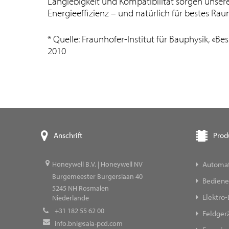
Langlebigkeit und Kompatibilität sorgen unser
Energieeffizienz – und natürlich für bestes Ra
* Quelle: Fraunhofer-Institut für Bauphysik, «Be
2010
Prod
Anschrift
Automat
Honeywell B.V. | Honeywell NV
Burgemeester Burgerslaan 40
Bediene
5245
NH Rosmalen
Elektro-
Niederlande
+31 182 55 62 00
Feldger
info.bnl@saia-pcd.com