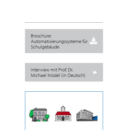
Broschüre:
Automatisierungssysteme für
Schulgebäude
Interview mit Prof. Dr.
Michael Krödel (in Deutsch)