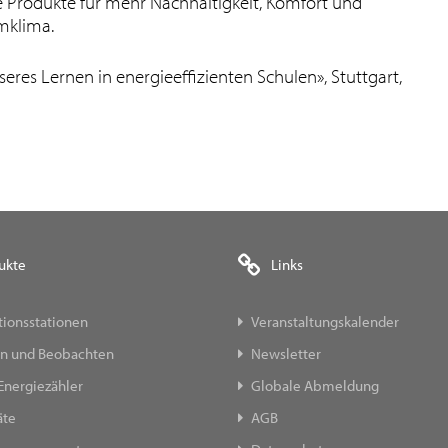
e Produkte für mehr Nachhaltigkeit, Komfort und
umklima.
sseres Lernen in energieeffizienten Schulen», Stuttgart,
ukte
Links
ionsstationen
Veranstaltungskalender
n und Beobachten
Newsletter
Energiezähler
Globale Abmeldung
äte
AGB