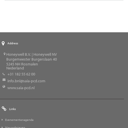
Address
Honeywell B.V. | Honeywell NV
Burgemeester Burgerslaan 40
5245
NH Rosmalen
Nederland
+31 182 55 62 00
info.bnl@saia-pcd.com
www.saia-pcd.nl
Links
Evenementenagenda
Nieuwsbrieven