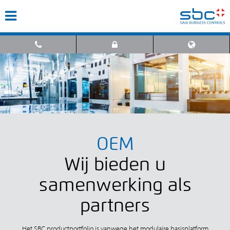
OEM
Wij bieden u
samenwerking als
partners
Het SBC productportfolio is vanwege het modulaire basisplatform