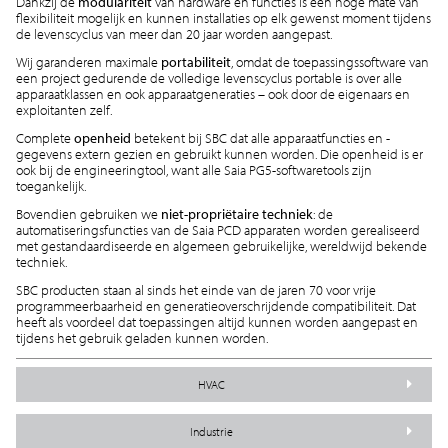
Dankzij de
modulariteit
van hardware en functies is een hoge mate van
flexibiliteit mogelijk en kunnen installaties op elk gewenst moment tijdens
de levenscyclus van meer dan 20 jaar worden aangepast.
Wij garanderen maximale
portabiliteit
, omdat de toepassingssoftware van
een project gedurende de volledige levenscyclus portable is over alle
apparaatklassen en ook apparaatgeneraties – ook door de eigenaars en
exploitanten zelf.
Complete
openheid
betekent bij SBC dat alle apparaatfuncties en -
gegevens extern gezien en gebruikt kunnen worden. Die openheid is er
ook bij de engineeringtool, want alle Saia PG5-softwaretools zijn
toegankelijk.
Bovendien gebruiken we
niet-propriëtaire techniek
: de
automatiseringsfuncties van de Saia PCD apparaten worden gerealiseerd
met gestandaardiseerde en algemeen gebruikelijke, wereldwijd bekende
techniek.
SBC producten staan al sinds het einde van de jaren 70 voor vrije
programmeerbaarheid en generatieoverschrijdende compatibiliteit. Dat
heeft als voordeel dat toepassingen altijd kunnen worden aangepast en
tijdens het gebruik geladen kunnen worden.
HVAC
Industrie