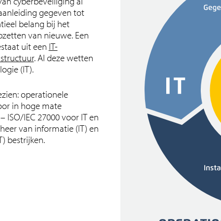
van cyberbeveiliging al
aanleiding gegeven tot
ieel belang bij het
zetten van nieuwe. Een
estaat uit een
IT-
rastructuur
. Al deze wetten
ogie (IT).
zien: operationele
oor in hoge mate
 ISO/IEC 27000 voor IT en
eer van informatie (IT) en
) bestrijken.