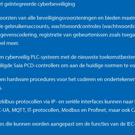
 geïntegreerde cyberbeveiliging
voorzien van alle beveiligingsvoorzieningen en bieden max
de gebruikersaccounts, wachtwoordcontroles (wachtwoordst
gevenscodering, registratie van gebeurtenissen zoals toega
el meer.
n cyberveilig PLC-systeem met de nieuwste toekomstbesten
iligde Saia PCD-controllers om aan de huidige normen te v
en hardware procedures voor het coderen en ondertekene
.
ieldbus-protocollen via IP- en seriële interfaces kunnen naa
UA, MQTT, IT-protocollen, Modbus en Profinet, maar ook 
ies die kunnen worden aangepast om de functies van de IEC-