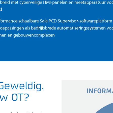
tgebreid met cyberveilige HMI-panelen en meetapparatuur vo
d
rformance schaalbare
Saia PCD Supervisor
-softwareplatform
epassingen als bedrijfsbrede automatiseringssystemen voo
temen en gebouwencomplexen
 Geweldig.
uw OT?