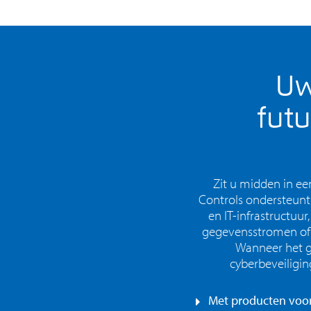
Uw
futu
Zit u midden in ee
Controls ondersteunt 
en IT-infrastructuu
gegevensstromen of b
Wanneer het g
cyberbeveiligin
Met producten voor 