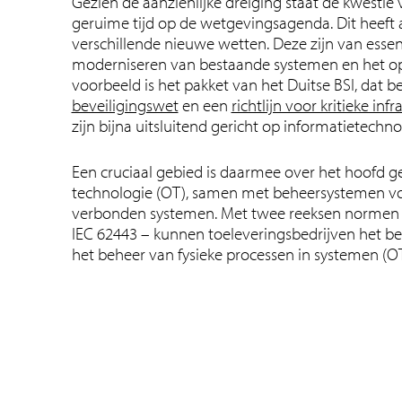
Gezien de aanzienlijke dreiging staat de kwestie 
geruime tijd op de wetgevingsagenda. Dit heeft 
verschillende nieuwe wetten. Deze zijn van essent
moderniseren van bestaande systemen en het op
voorbeeld is het pakket van het Duitse BSI, dat b
beveiligingswet
en een
richtlijn voor kritieke inf
zijn bijna uitsluitend gericht op informatietechnol
Een cruciaal gebied is daarmee over het hoofd ge
technologie (OT), samen met beheersystemen v
verbonden systemen. Met twee reeksen normen –
IEC 62443 – kunnen toeleveringsbedrijven het beh
het beheer van fysieke processen in systemen (OT