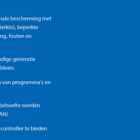
imale bescherming met
erkte), beperkte
ng, fouten en
dige generatie
oldoen.
n van programma's en
r behoefte worden
CAN)
controller te bieden