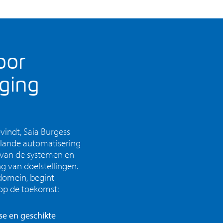
oor
iging
vindt, Saia Burgess
eplande automatisering
g van de systemen en
g van doelstellingen.
domein, begint
 op de toekomst:
se en geschikte