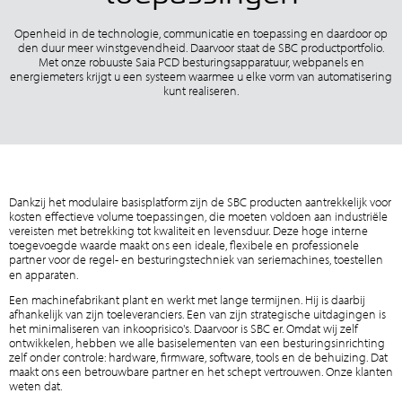
Openheid in de technologie, communicatie en toepassing en daardoor op
den duur meer winstgevendheid. Daarvoor staat de SBC productportfolio.
Met onze robuuste Saia PCD besturingsapparatuur, webpanels en
energiemeters krijgt u een systeem waarmee u elke vorm van automatisering
kunt realiseren.
Dankzij het modulaire basisplatform zijn de SBC producten aantrekkelijk voor
kosten effectieve volume toepassingen, die moeten voldoen aan industriële
vereisten met betrekking tot kwaliteit en levensduur. Deze hoge interne
toegevoegde waarde maakt ons een ideale, flexibele en professionele
partner voor de regel- en besturingstechniek van seriemachines, toestellen
en apparaten.
Een machinefabrikant plant en werkt met lange termijnen. Hij is daarbij
afhankelijk van zijn toeleveranciers. Een van zijn strategische uitdagingen is
het minimaliseren van inkooprisico's. Daarvoor is SBC er. Omdat wij zelf
ontwikkelen, hebben we alle basiselementen van een besturingsinrichting
zelf onder controle: hardware, firmware, software, tools en de behuizing. Dat
maakt ons een betrouwbare partner en het schept vertrouwen. Onze klanten
weten dat.