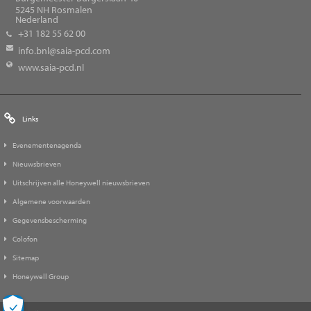
5245
NH Rosmalen
Nederland
+31 182 55 62 00
info.bnl@saia-pcd.com
www.saia-pcd.nl
Links
Evenementenagenda
Nieuwsbrieven
Uitschrijven alle Honeywell nieuwsbrieven
Algemene voorwaarden
Gegevensbescherming
Colofon
Sitemap
Honeywell Group