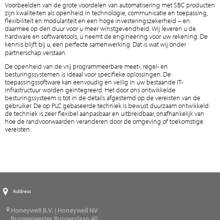
Voorbeelden van de grote voordelen van automatisering met SBC producten
zijn kwaliteiten als openheid in technologie, communicatie en toepassing,
flexibiliteit en modulariteit en een hoge investeringszekerheid – en
daarmee op den duur voor u meer winstgevendheid. Wij leveren u de
hardware en softwaretools, u neemt de engineering voor uw rekening. De
kennis blijft bij u, een perfecte samenwerking. Dat is wat wij onder
partnerschap verstaan.
De openheid van de vrij programmeerbare meet-, regel- en
besturingssystemen is ideaal voor specifieke oplossingen. De
toepassingssoftware kan eenvoudig en veilig in uw bestaande IT-
infrastructuur worden geïntegreerd. Het door ons ontwikkelde
besturingssysteem is tot in de details afgestemd op de vereisten van de
gebruiker. De op PLC gebaseerde techniek is bewust duurzaam ontwikkeld:
de techniek is zeer flexibel aanpasbaar en uitbreidbaar, onafhankelijk van
hoe de randvoorwaarden veranderen door de omgeving of toekomstige
vereisten.
Address
Honeywell B.V. | Honeywell NV
Burgemeester Burgerslaan 40