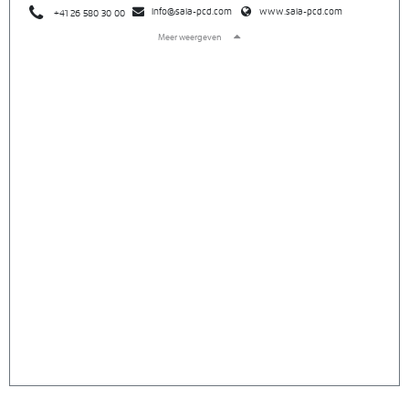
info@saia-pcd.com
www.saia-pcd.com
+41 26 580 30 00
Meer weergeven