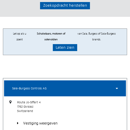
Zoekopdracht herstellen
Let op als u
Schakelaars, motoren of
van Saia, Burgess of Saia-Burgess
zoekt
solenoïden
brands.
Laten zien
Saia-Burgess Controls AG
Route Jo-Siffert 4
1762
Givisiez
Switzerland
Vestiging weergeven