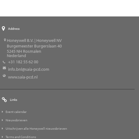
Address
Honeywell B.V. | Honeywell NV
Burgemeester Burgerslaan 40
5245
NH Rosmalen
Nederland
+31 182 55 62 00
info.bnl@saia-pcd.com
www.saia-pcd.nl
Links
Event calendar
Nieuwsbrieven
Uitschrijven alle Honeywell nieuwsbrieven
Terms and Conditions