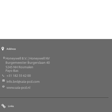
Address
Honeywell B.V. | Honeywell NV
Burgemeester Burgerslaan 40
5245
NH Rosmalen
Pays-Bas
+31 182 55 62 00
info.bnl@saia-pcd.com
www.saia-pcd.nl
Links