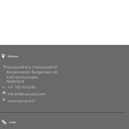
Address
Honeywell B.V. | Honeywell NV
Burgemeester Burgerslaan 40
5245
NH Rosmalen
Nederland
+31 182 55 62 00
info.bnl@saia-pcd.com
www.saia-pcd.nl
Links