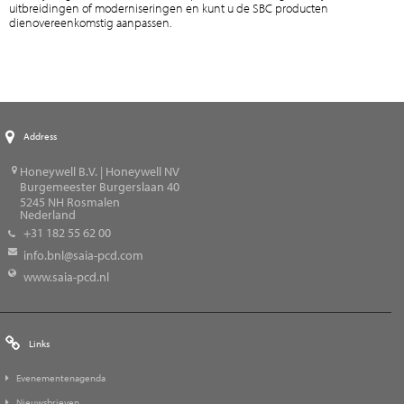
uitbreidingen of moderniseringen en kunt u de SBC producten
dienovereenkomstig aanpassen.
Address
Honeywell B.V. | Honeywell NV
Burgemeester Burgerslaan 40
5245
NH Rosmalen
Nederland
+31 182 55 62 00
info.bnl@saia-pcd.com
www.saia-pcd.nl
Links
Evenementenagenda
Nieuwsbrieven