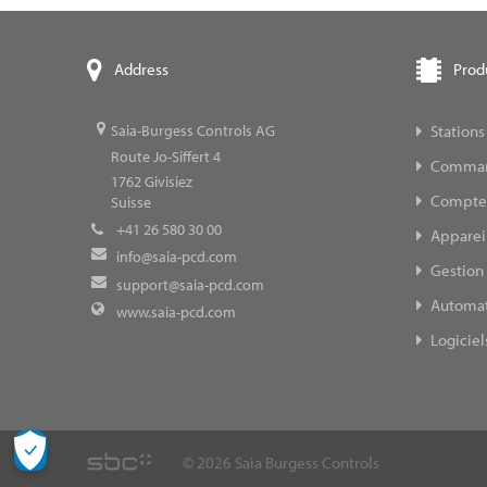
Prod
Address
Stations
Saia-Burgess Controls AG
Route Jo-Siffert 4
Command
1762
Givisiez
Compteur
Suisse
+41 26 580 30 00
Appareil
info@saia-pcd.com
Gestion 
support@saia-pcd.com
Automat
www.saia-pcd.com
Logiciel
© 2026 Saia Burgess Controls