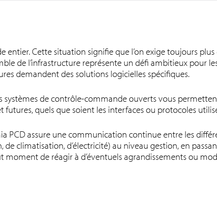
 entier. Cette situation signifie que l’on exige toujours plu
mble de l’infrastructure représente un défi ambitieux pour les
ures demandent des solutions logicielles spécifiques.
nos systèmes de contrôle-commande ouverts vous permettent 
t futures, quels que soient les interfaces ou protocoles utili
Saia PCD assure une communication continue entre les différ
de climatisation, d’électricité) au niveau gestion, en passant
out moment de réagir à d’éventuels agrandissements ou mode