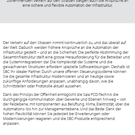
zunehmenden Verkehr auf den Strassen steigen auch die Ansprüche an
eine sichere und flexible Automation der Infrastruktur.
Der Verkehr auf den Strassen nimmt kontinuierlich zu, und das überall auf
der Welt. Dadurch werden höhere Ansprüche an die Automation der
Infrastruktur gestellt – und an die Sicherheit. Die perfekte Abstimmung der
Gesamtinfrastruktur stellt eine grosse Herausforderung für die Betreiber und
die Systemintegratoren dar. Die Komplexität der Systeme und die
gewachsenen Strukturen erfordern spezielle Softwarelösungen. Deshalb ist
SBC Ihr idealer Partner. Durch unsere offenen Steuerungssysteme können
Sie die gesamte Infrastruktur modernisieren und an heutige sowie
zukünftige Anforderungen anpassen, unabhängig davon, wie die
Schnittstellen oder Protokolle aktuell aussehen.
Dank des Prinzips der Offenheit ermöglicht die Saia PCD-Technik die
durchgängige Kommunikation über Gewerke und Ebenen hinweg – von
der Feldebene, mit Komponenten aus Belüftung, Klima, Elektrizität, über die
Automations- bis hin zur Managementebene. Und das Beste: Dank der
hohen Flexibilität können Sie jederzeit bei Erweiterungen oder
Modernisierungen reagieren und die SBC-Produkte entsprechend
anpassen.