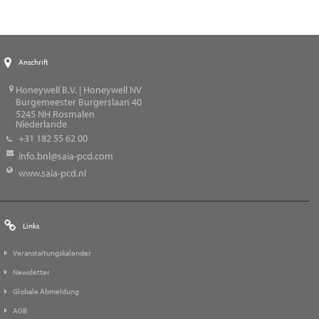
Anschrift
Honeywell B.V. | Honeywell NV
Burgemeester Burgerslaan 40
5245
NH Rosmalen
Niederlande
+31 182 55 62 00
info.bnl@saia-pcd.com
www.saia-pcd.nl
Links
Veranstaltungskalender
Newsletter
Globale Abmeldung
AGB