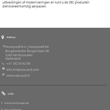
uitbreidingen of moderniseringen en kunt u de SBC producten
dienovereenkomstig aanpassen.
Address
Honeywell B.V. | Honeywell NV
Burgemeester Burgerslaan 40
5245
NH Rosmalen
Nederland
+31 182 55 62 00
info.bnl@saia-pcd.com
www.saia-pcd.nl
Links
Evenementenagenda
Nieuwsbrieven