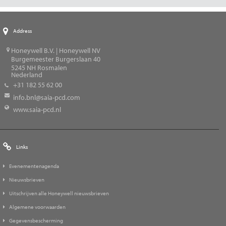
Address
Honeywell B.V. | Honeywell NV
Burgemeester Burgerslaan 40
5245
NH Rosmalen
Nederland
+31 182 55 62 00
info.bnl@saia-pcd.com
www.saia-pcd.nl
Links
Evenementenagenda
Nieuwsbrieven
Uitschrijven alle Honeywell nieuwsbrieven
Algemene voorwaarden
Gegevensbescherming