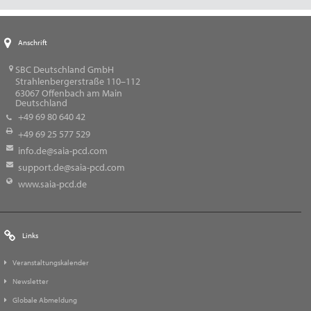
Anschrift
SBC Deutschland GmbH
Strahlenbergerstraße 110–112
63067
Offenbach am Main
Deutschland
+49 69 80 640 42
+49 69 25 577 529
info.de@saia-pcd.com
support.de@saia-pcd.com
www.saia-pcd.de
Links
Veranstaltungskalender
Newsletter
Globale Abmeldung