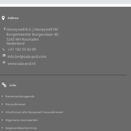
Address
Honeywell B.V. | Honeywell NV
Burgemeester Burgerslaan 40
5245
NH Rosmalen
Nederland
+31 182 55 62 00
info.bnl@saia-pcd.com
www.saia-pcd.nl
Links
Evenementenagenda
Nieuwsbrieven
Uitschrijven alle Honeywell nieuwsbrieven
Algemene voorwaarden
Gegevensbescherming