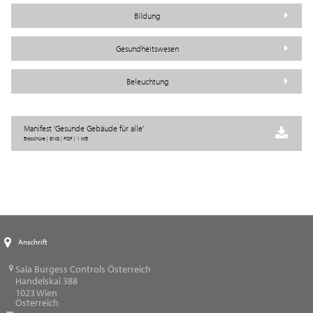
Bildung
Gesundheitswesen
Beleuchtung
Manifest 'Gesunde Gebäude für alle'
Broschüre | ENG | PDF | 1 MB
Anschrift
Saia Burgess Controls Österreich
Handelskai 388
1023
Wien
Österreich