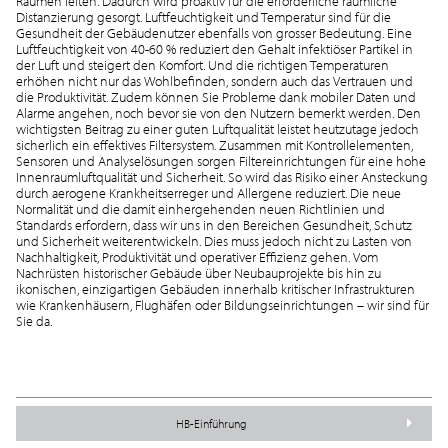
Räumen leiten. Dadurch wird proaktiv für die erforderliche räumliche
Distanzierung gesorgt. Luftfeuchtigkeit und Temperatur sind für die
Gesundheit der Gebäudenutzer ebenfalls von grosser Bedeutung. Eine
Luftfeuchtigkeit von 40-60 % reduziert den Gehalt infektiöser Partikel in
der Luft und steigert den Komfort. Und die richtigen Temperaturen
erhöhen nicht nur das Wohlbefinden, sondern auch das Vertrauen und
die Produktivität. Zudem können Sie Probleme dank mobiler Daten und
Alarme angehen, noch bevor sie von den Nutzern bemerkt werden. Den
wichtigsten Beitrag zu einer guten Luftqualität leistet heutzutage jedoch
sicherlich ein effektives Filtersystem. Zusammen mit Kontrollelementen,
Sensoren und Analyselösungen sorgen Filtereinrichtungen für eine hohe
Innenraumluftqualität und Sicherheit. So wird das Risiko einer Ansteckung
durch aerogene Krankheitserreger und Allergene reduziert. Die neue
Normalität und die damit einhergehenden neuen Richtlinien und
Standards erfordern, dass wir uns in den Bereichen Gesundheit, Schutz
und Sicherheit weiterentwickeln. Dies muss jedoch nicht zu Lasten von
Nachhaltigkeit, Produktivität und operativer Effizienz gehen. Vom
Nachrüsten historischer Gebäude über Neubauprojekte bis hin zu
ikonischen, einzigartigen Gebäuden innerhalb kritischer Infrastrukturen
wie Krankenhäusern, Flughäfen oder Bildungseinrichtungen – wir sind für
Sie da.
HB-Einführung