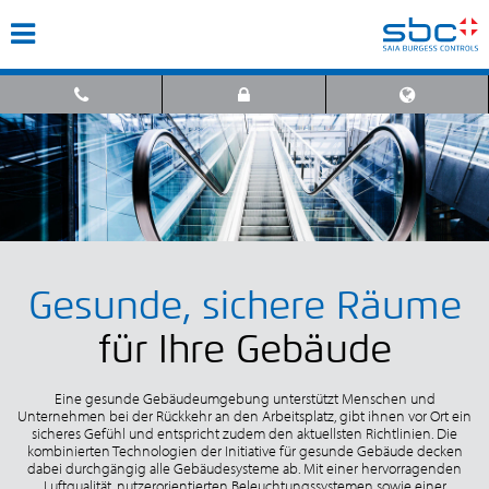
Gesunde, sichere Räume
für Ihre Gebäude
Eine gesunde Gebäudeumgebung unterstützt Menschen und
Unternehmen bei der Rückkehr an den Arbeitsplatz, gibt ihnen vor Ort ein
sicheres Gefühl und entspricht zudem den aktuellsten Richtlinien. Die
kombinierten Technologien der Initiative für gesunde Gebäude decken
dabei durchgängig alle Gebäudesysteme ab. Mit einer hervorragenden
Luftqualität, nutzerorientierten Beleuchtungssystemen sowie einer