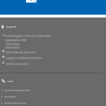
Anschrift
Saia Burgess Controls Österreich
Handelskai 388
1023
Wien
Österreich
info.at@saia-pcd.com
support.at@saia-pcd.com
www.saia-pcd.at
Links
Veranstaltungskalender
Newsletter
Globale Abmeldung