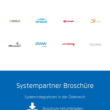
Systempartner Broschüre
Systemintegratoren in der Österreich
Broschüre herunterladen