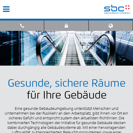
Gesunde, sichere Räume
für Ihre Gebäude
Eine gesunde Gebäudeumgebung unterstützt Menschen und
Unternehmen bei der Rückkehr an den Arbeitsplatz, gibt ihnen vor Ort ein
sicheres Gefühl und entspricht zudem den aktuellsten Richtlinien. Die
kombinierten Technologien der Initiative für gesunde Gebäude decken
dabei durchgängig alle Gebäudesysteme ab. Mit einer hervorragenden
Luftqualität, nutzerorientierten Beleuchtungssystemen sowie einer