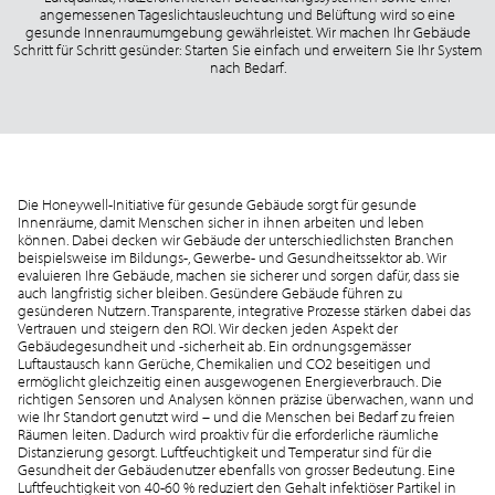
angemessenen Tageslichtausleuchtung und Belüftung wird so eine
gesunde Innenraumumgebung gewährleistet. Wir machen Ihr Gebäude
Schritt für Schritt gesünder: Starten Sie einfach und erweitern Sie Ihr System
nach Bedarf.
Die Honeywell-Initiative für gesunde Gebäude sorgt für gesunde
Innenräume, damit Menschen sicher in ihnen arbeiten und leben
können. Dabei decken wir Gebäude der unterschiedlichsten Branchen
beispielsweise im Bildungs-, Gewerbe- und Gesundheitssektor ab. Wir
evaluieren Ihre Gebäude, machen sie sicherer und sorgen dafür, dass sie
auch langfristig sicher bleiben. Gesündere Gebäude führen zu
gesünderen Nutzern. Transparente, integrative Prozesse stärken dabei das
Vertrauen und steigern den ROI. Wir decken jeden Aspekt der
Gebäudegesundheit und -sicherheit ab. Ein ordnungsgemässer
Luftaustausch kann Gerüche, Chemikalien und CO2 beseitigen und
ermöglicht gleichzeitig einen ausgewogenen Energieverbrauch. Die
richtigen Sensoren und Analysen können präzise überwachen, wann und
wie Ihr Standort genutzt wird – und die Menschen bei Bedarf zu freien
Räumen leiten. Dadurch wird proaktiv für die erforderliche räumliche
Distanzierung gesorgt. Luftfeuchtigkeit und Temperatur sind für die
Gesundheit der Gebäudenutzer ebenfalls von grosser Bedeutung. Eine
Luftfeuchtigkeit von 40-60 % reduziert den Gehalt infektiöser Partikel in