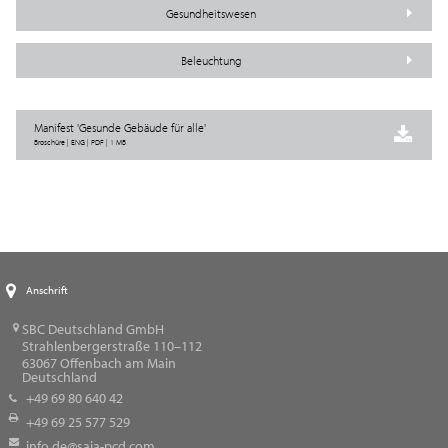
Gesundheitswesen
Beleuchtung
Manifest 'Gesunde Gebäude für alle'
Broschüre | ENG | PDF | 1 MB
Anschrift
SBC Deutschland GmbH
Strahlenbergerstraße 110–112
63067
Offenbach am Main
Deutschland
+49 69 80 640 42
+49 69 25 577 529
info.de@saia-pcd.com