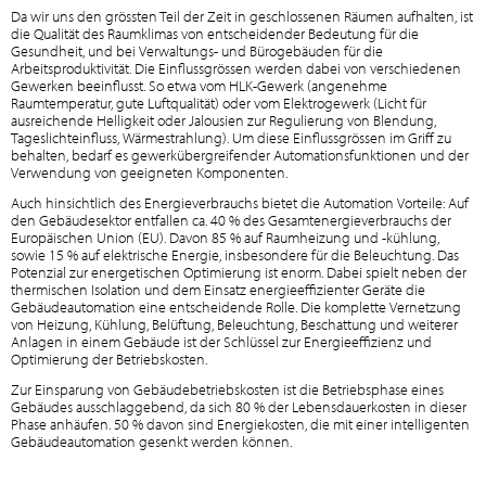
Da wir uns den grössten Teil der Zeit in geschlossenen Räumen aufhalten, ist
die Qualität des Raumklimas von entscheidender Bedeutung für die
Gesundheit, und bei Verwaltungs- und Bürogebäuden für die
Arbeitsproduktivität. Die Einflussgrössen werden dabei von verschiedenen
Gewerken beeinflusst. So etwa vom HLK-Gewerk (angenehme
Raumtemperatur, gute Luftqualität) oder vom Elektrogewerk (Licht für
ausreichende Helligkeit oder Jalousien zur Regulierung von Blendung,
Tageslichteinfluss, Wärmestrahlung). Um diese Einflussgrössen im Griff zu
behalten, bedarf es gewerkübergreifender Automationsfunktionen und der
Verwendung von geeigneten Komponenten.
Auch hinsichtlich des Energieverbrauchs bietet die Automation Vorteile: Auf
den Gebäudesektor entfallen ca. 40 % des Gesamtenergieverbrauchs der
Europäischen Union (EU). Davon 85 % auf Raumheizung und -kühlung,
sowie 15 % auf elektrische Energie, insbesondere für die Beleuchtung. Das
Potenzial zur energetischen Optimierung ist enorm. Dabei spielt neben der
thermischen Isolation und dem Einsatz energieeffizienter Geräte die
Gebäudeautomation eine entscheidende Rolle. Die komplette Vernetzung
von Heizung, Kühlung, Belüftung, Beleuchtung, Beschattung und weiterer
Anlagen in einem Gebäude ist der Schlüssel zur Energieeffizienz und
Optimierung der Betriebskosten.
Zur Einsparung von Gebäudebetriebskosten ist die Betriebsphase eines
Gebäudes ausschlaggebend, da sich 80 % der Lebensdauerkosten in dieser
Phase anhäufen. 50 % davon sind Energiekosten, die mit einer intelligenten
Gebäudeautomation gesenkt werden können.