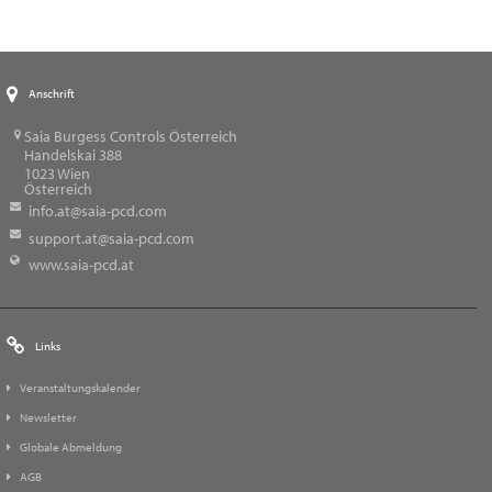
Anschrift
Saia Burgess Controls Österreich
Handelskai 388
1023
Wien
Österreich
info.at@saia-pcd.com
support.at@saia-pcd.com
www.saia-pcd.at
Links
Veranstaltungskalender
Newsletter
Globale Abmeldung
AGB