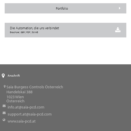
Portfolio
Die Automation, die uns verbindet
Broschüre | GER | PDF | 5.6 MB
Anschrift
Saia Burgess Controls Österreich
Handelskai 388
1023
Wien
Österreich
info.at@saia-pcd.com
support.at@saia-pcd.com
www.saia-pcd.at