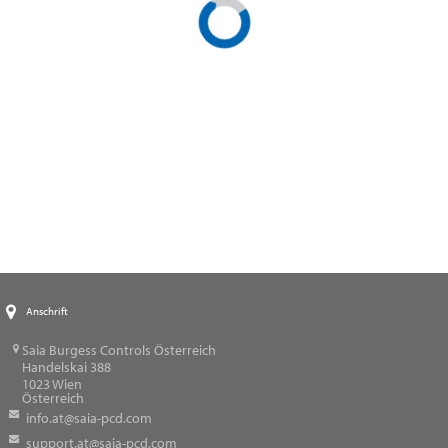
Anschrift
Saia Burgess Controls Österreich
Handelskai 388
1023
Wien
Österreich
info.at@saia-pcd.com
support.at@saia-pcd.com