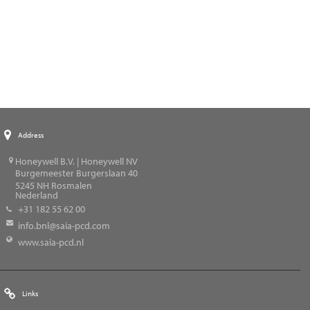
Address
Honeywell B.V. | Honeywell NV
Burgemeester Burgerslaan 40
5245
NH Rosmalen
Nederland
+31 182 55 62 00
info.bnl@saia-pcd.com
www.saia-pcd.nl
Links