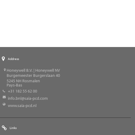
Address
Honeywell B.V. | Honeywell NV
Burgemeester Burgerslaan 40
5245
NH Rosmalen
Pays-Bas
+31 182 55 62 00
info.bnl@saia-pcd.com
www.saia-pcd.nl
Links