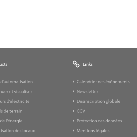
ucts
Links
 d’automatisation
Calendrier des événements
er et visualiser
Newsletter
s d’électricité
Désinscription globale
s de terrain
CGV
de l’énergie
Protection des données
isation des locaux
Mentions légales