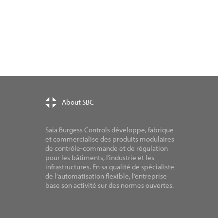
About SBC
Saia Burgess Controls développe, fabrique
et commercialise des produits modulaires
de contrôle-commande et de régulation
pour les bâtiments, l’industrie et les
infrastructures. En sa qualité de spécialiste
de l’automatisation flexible, l’entreprise
base son activité sur des normes ouvertes.