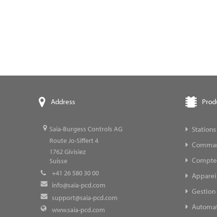
Prod
Address
Stations
Saia-Burgess Controls AG
Route Jo-Siffert 4
Command
1762
Givisiez
Compteur
Suisse
+41 26 580 30 00
Appareil
info@saia-pcd.com
Gestion 
support@saia-pcd.com
Automat
www.saia-pcd.com