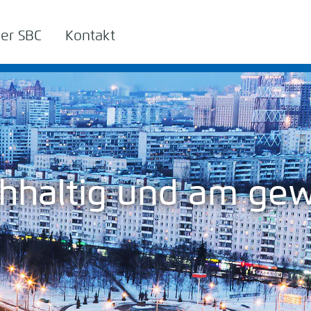
er SBC
Kontakt
chhaltig und am gew