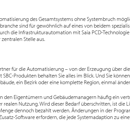
omatisierung des Gesamtsystems ohne Systembruch möglich. 
ranche sind für gewöhnlich auf eines von beidem spezialisi
durch die Infrastrukturautomation mit Saia PCD-Technolog
zentralen Stelle aus.
artner für die Automatisierung – von der Erzeugung über di
 SBC-Produkten behalten Sie alles im Blick. Und Sie können
äude, ein Bezirk oder eine komplette Region, einmal ändert. 
 den Eigentümern und Gebäudemanagern häufig ein vertra
realen Nutzung. Wird dieser Bedarf überschritten, ist die Li
rte Menge dennoch bezahlt werden. Änderungen in der Pro
e Zusatz-Software erfordern, die jede Systemadaption zu ein