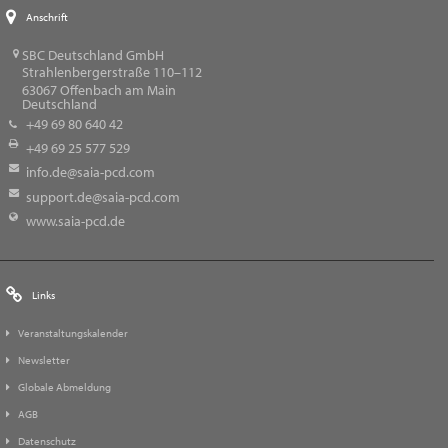
Anschrift
SBC Deutschland GmbH
Strahlenbergerstraße 110–112
63067
Offenbach am Main
Deutschland
+49 69 80 640 42
+49 69 25 577 529
info.de@saia-pcd.com
support.de@saia-pcd.com
www.saia-pcd.de
Links
Veranstaltungskalender
Newsletter
Globale Abmeldung
AGB
Datenschutz