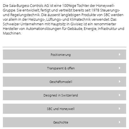
Die Saia-Burgess Controls AG ist eine 100%ige Tochter der Honeywell-
Gruppe. Sie entwickelt, fertigt und vertreibt bereits seit 1978 Steuerungs-
und Regelungstechnik. Die äusserst langlebigen Produkte von SBC werden
vor allem in der Heizungs-, Lüftungs- und Klimatechnik verwendet. Das
Schweizer Unternehmen mit Hauptsitz in Givisiez ist ein renommierter
Hersteller von Automationslösungen für Gebäude, Energie, Infrastruktur und
Maschinen.
Positionierung
Transparent & offen
Geschäftsmodell
Designed in Switzerland
SBC und Honeywell
Geschichte