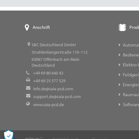
Prod
Anschrift
Automat
SBC Deutschland GmbH
Strahlenbergerstraße 110–112
Bediene
63067
Offenbach am Main
Elektro-
Deutschland
+49 69 80 640 42
Feldger
+49 69 25 577 529
Energi
info.de@saia-pcd.com
Raumau
support.de@saia-pcd.com
Softwar
www.saia-pcd.de