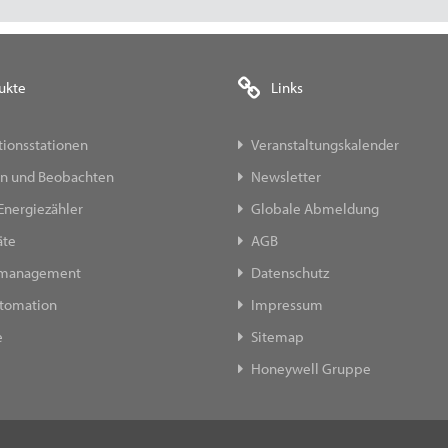
ukte
Links
ionsstationen
Veranstaltungskalender
n und Beobachten
Newsletter
Energiezähler
Globale Abmeldung
äte
AGB
emanagement
Datenschutz
tomation
Impressum
e
Sitemap
Honeywell Gruppe