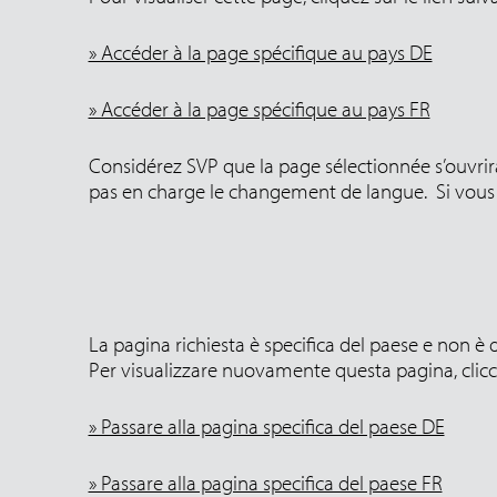
» Accéder à la page spécifique au pays DE
» Accéder à la page spécifique au pays FR
Considérez SVP que la page sélectionnée s’ouvrira
pas en charge le changement de langue. Si vous 
La pagina richiesta è specifica del paese e non è d
Per visualizzare nuovamente questa pagina, clicca
» Passare alla pagina specifica del paese DE
» Passare alla pagina specifica del paese FR