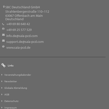
SBC Deutschland GmbH
Strahlenbergerstraße 110–112
63067
Offenbach am Main
Deutschland
+49 69 80 640 42
+49 69 25 577 529
info.de@saia-pcd.com
support.de@saia-pcd.com
www.saia-pcd.de
Links
Veranstaltungskalender
Newsletter
Globale Abmeldung
AGB
Datenschutz
Impressum