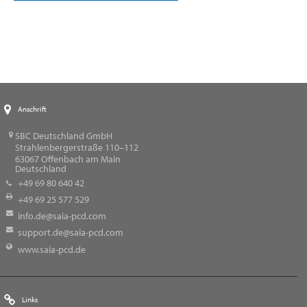
Anschrift
SBC Deutschland GmbH
Strahlenbergerstraße 110–112
63067
Offenbach am Main
Deutschland
+49 69 80 640 42
+49 69 25 577 529
info.de@saia-pcd.com
support.de@saia-pcd.com
www.saia-pcd.de
Links