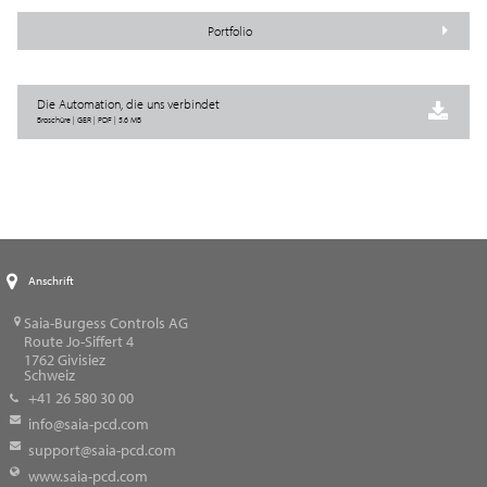
Portfolio
Die Automation, die uns verbindet
Broschüre | GER | PDF | 5.6 MB
Anschrift
Saia-Burgess Controls AG
Route Jo-Siffert 4
1762
Givisiez
Schweiz
+41 26 580 30 00
info@saia-pcd.com
support@saia-pcd.com
www.saia-pcd.com