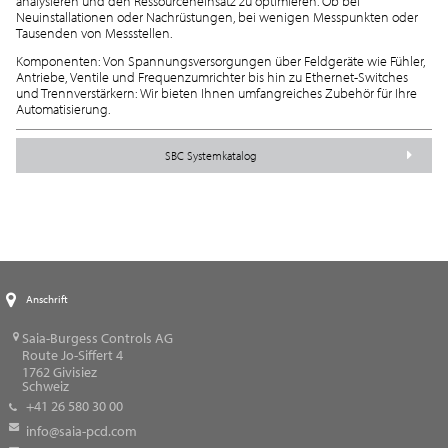
analysieren und den Ressourceneinsatz zu optimieren. Ob bei
Neuinstallationen oder Nachrüstungen, bei wenigen Messpunkten oder
Tausenden von Messstellen.
Komponenten: Von Spannungsversorgungen über Feldgeräte wie Fühler,
Antriebe, Ventile und Frequenzumrichter bis hin zu Ethernet-Switches
und Trennverstärkern: Wir bieten Ihnen umfangreiches Zubehör für Ihre
Automatisierung.
SBC Systemkatalog
Anschrift
Saia-Burgess Controls AG
Route Jo-Siffert 4
1762
Givisiez
Schweiz
+41 26 580 30 00
info@saia-pcd.com