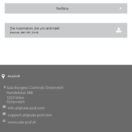
Portfolio
Die Automation, die uns verbindet
Broschüre | GER | PDF | 5.6 MB
Anschrift
Saia Burgess Controls Österreich
Handelskai 388
1023
Wien
Österreich
info.at@saia-pcd.com
support.at@saia-pcd.com
www.saia-pcd.at