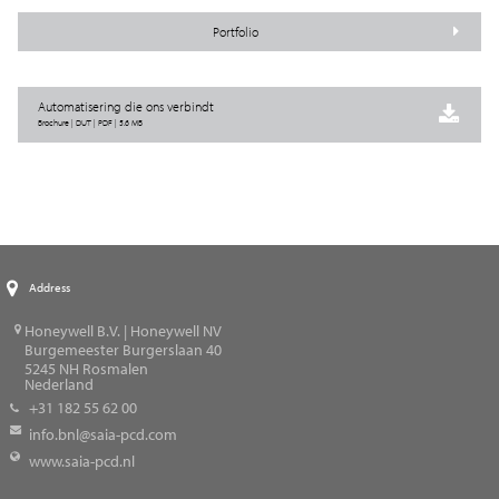
Portfolio
Automatisering die ons verbindt
Brochure | DUT | PDF | 5.6 MB
Address
Honeywell B.V. | Honeywell NV
Burgemeester Burgerslaan 40
5245
NH Rosmalen
Nederland
+31 182 55 62 00
info.bnl@saia-pcd.com
www.saia-pcd.nl