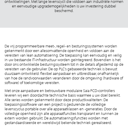
ontwikkelingen. Met lange levenscycli die voldoen aan industriële normen
en eenvoudige upgrademogelijkheden is uw investering dubbel
beschermd.
De vrij programmeerbare meet-, regel- en besturingssystemen worden
gekenmerkt door een allesomvattende openheid en voldoen aan de
vereisten van lean automatisering. De toepassing kan eenvoudig en veilig
in uw bestaande IT-infrastructuur worden geïntegreerd. Bovendien is het
door ons ontwikkelde besturingssysteem tot in de details afgestemd op de
vereisten van de gebruiker. De op PLC's gebaseerde techniek is bewust
duurzaam ontwikkeld: flexibel aanpasbaar en uitbreidbaar, onafhankelijk
van hoe de randvoorwaarden veranderen door de omgeving (hardware of
software) of toekomstige vereisten.
Met onze aanpasbare en betrouwbare modulaire Saia PCD-controllers
leveren wij een doordachte technische basis waarmee u uw doel bereikt.
Alle series worden gekenmerkt door deze productkwaliteiten: De
toepassingssoftware van een project is gedurende de volledige
levenscyclus portable over alle apparaatklassen en -generaties. Door de
volledige openheid zijn alle apparaatfuncties transparant en kunnen ze
extern worden gebruikt. De automatiseringsfuncties worden met
gestandaardiseerde en wereldwijd bekende techniek gerealiseerd.