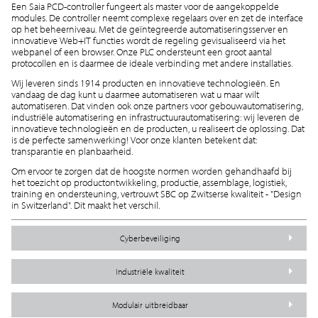
Een Saia PCD-controller fungeert als master voor de aangekoppelde
modules. De controller neemt complexe regelaars over en zet de interface
op het beheerniveau. Met de geïntegreerde automatiseringsserver en
innovatieve Web+IT functies wordt de regeling gevisualiseerd via het
webpanel of een browser. Onze PLC ondersteunt een groot aantal
protocollen en is daarmee de ideale verbinding met andere installaties.
Wij leveren sinds 1914 producten en innovatieve technologieën. En
vandaag de dag kunt u daarmee automatiseren wat u maar wilt
automatiseren. Dat vinden ook onze partners voor gebouwautomatisering,
industriële automatisering en infrastructuurautomatisering: wij leveren de
innovatieve technologieën en de producten, u realiseert de oplossing. Dat
is de perfecte samenwerking! Voor onze klanten betekent dat:
transparantie en planbaarheid.
Om ervoor te zorgen dat de hoogste normen worden gehandhaafd bij
het toezicht op productontwikkeling, productie, assemblage, logistiek,
training en ondersteuning, vertrouwt SBC op Zwitserse kwaliteit - "Design
in Switzerland". Dit maakt het verschil.
Cyberbeveiliging
Industriële kwaliteit
Modulair uitbreidbaar