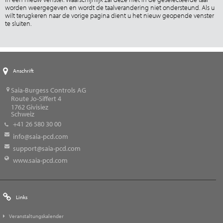
worden weergegeven en wordt de taalverandering niet ondersteund. Als u
wilt terugkeren naar de vorige pagina dient u het nieuw geopende venster
te sluiten.
Anschrift
Saia-Burgess Controls AG
Route Jo-Siffert 4
1762
Givisiez
Schweiz
+41 26 580 30 00
info@saia-pcd.com
support@saia-pcd.com
www.saia-pcd.com
Links
Veranstaltungskalender