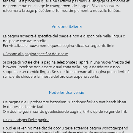
fenêtre. Il est probable qu’elle ne s’affiche pas dans le langage sélectionné et
ne prenne pas en charge le changement de langue. Si vous souhaitez
retourner à la page précédente, fermez simplement la nouvelle fenêtre.
Versione italiana
La pagina richiesta è specifica del paese e non è disponibile nella lingua o
nel paese che avete scelto.
Per visualizzare nuovamente questa pagina, clicca sul seguente link:
» Passare alla pagina specifica del paese
Si prega di notare che la pagina selezionate si aprirà in una nuova finestra del
browser. Potrebbe non essere visualizzata nella lingua desiderata e non
supportare un cambio lingua. Se si desidera tornare alla pagina precedente è
sufficiente chiudere la finestra del browser appena aperta.
Nederlandse versie
De pagina die u probeert te bezoeken is landspecifiek en niet beschikbaar
in de geselecteerde taal.
Om door te gaan naar de geselecteerde pagina, klikt u op de volgende link:
» Kies landspecifieke pagina
Houd er rekening mee dat de door u geselecteerde pagina wordt geopend
in een nieuw venster. Waarschijnlijk zal deze niet in de geselecteerde taal