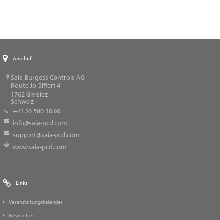
Anschrift
Saia-Burgess Controls AG
Route Jo-Siffert 4
1762
Givisiez
Schweiz
+41 26 580 30 00
info@saia-pcd.com
support@saia-pcd.com
www.saia-pcd.com
Links
Veranstaltungskalender
Newsletter