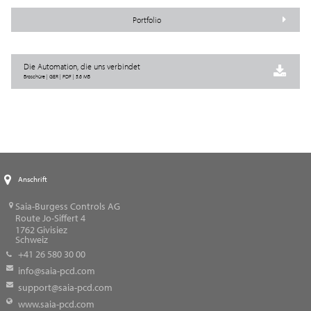
Portfolio
Die Automation, die uns verbindet
Broschüre | GER | PDF | 5.6 MB
Anschrift
Saia-Burgess Controls AG
Route Jo-Siffert 4
1762
Givisiez
Schweiz
+41 26 580 30 00
info@saia-pcd.com
support@saia-pcd.com
www.saia-pcd.com