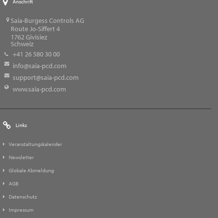
Anschrift
Saia-Burgess Controls AG
Route Jo-Siffert 4
1762
Givisiez
Schweiz
+41 26 580 30 00
info@saia-pcd.com
support@saia-pcd.com
www.saia-pcd.com
Links
Veranstaltungskalender
Newsletter
Globale Abmeldung
AGB
Datenschutz
Impressum