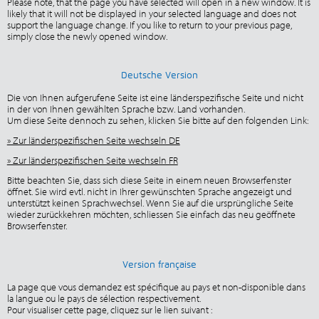
Please note, that the page you have selected will open in a new window. It is
likely that it will not be displayed in your selected language and does not
support the language change. If you like to return to your previous page,
simply close the newly opened window.
Deutsche Version
Die von Ihnen aufgerufene Seite ist eine länderspezifische Seite und nicht
in der von Ihnen gewählten Sprache bzw. Land vorhanden.
Um diese Seite dennoch zu sehen, klicken Sie bitte auf den folgenden Link:
» Zur länderspezifischen Seite wechseln DE
» Zur länderspezifischen Seite wechseln FR
Bitte beachten Sie, dass sich diese Seite in einem neuen Browserfenster
öffnet. Sie wird evtl. nicht in Ihrer gewünschten Sprache angezeigt und
unterstützt keinen Sprachwechsel. Wenn Sie auf die ursprüngliche Seite
wieder zurückkehren möchten, schliessen Sie einfach das neu geöffnete
Browserfenster.
Version française
La page que vous demandez est spécifique au pays et non-disponible dans
la langue ou le pays de sélection respectivement.
Pour visualiser cette page, cliquez sur le lien suivant :