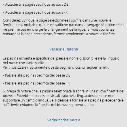
» Accéder à la page spécifique au pays DE
» Accéder à la page spécifique au pays FR
Considérez SVP que la page sélectionnée s’ouvrira dans une nouvelle
fenêtre. Il est probable qu’elle ne s’affiche pas dans le langage sélectionné et
ne prenne pas en charge le changement de langue. Si vous souhaitez
retourner à la page précédente, fermez simplement la nouvelle fenêtre.
Versione italiana
La pagina richiesta è specifica del paese e non è disponibile nella lingua o
nel paese che avete scelto.
Per visualizzare nuovamente questa pagina, clicca sul seguente link:
» Passare alla pagina specifica del paese DE
» Passare alla pagina specifica del paese FR
Si prega di notare che la pagina selezionate si aprirà in una nuova finestra del
browser. Potrebbe non essere visualizzata nella lingua desiderata e non
supportare un cambio lingua. Se si desidera tornare alla pagina precedente è
sufficiente chiudere la finestra del browser appena aperta.
Nederlandse versie