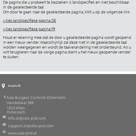
De pagina die u probeert te bezoeken is landspecifiek en niet beschikbaar
in de geselecteerde taal.
Om door te gaan naar de geselecteerde pagina, klikt u op de volgende link:
» Kies landspecifieke pagina DE
» Kies landspecifieke pagina FR
Houd er rekening mee dat de door u geselecteerde pagina wordt geopend
in een nieuw venster. Waarschijnlijk zal deze niet in de geselecteerde taal
worden weergegeven en wordt de taalverandering niet ondersteund. Als u
wilt terugkeren naar de vorige pagina dient u het nieuw geopende venster
te sluiten.
Anschrift
Saia Burgess Controls Österreich
Handelskai 388
1023
Wien
Österreich
info.at@saia-pcd.com
support.at@saia-pcd.com
www.saia-pcd.at