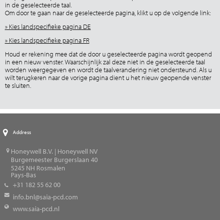
in de geselecteerde taal.
Om door te gaan naar de geselecteerde pagina, klikt u op de volgende link:
» Kies landspecifieke pagina DE
» Kies landspecifieke pagina FR
Houd er rekening mee dat de door u geselecteerde pagina wordt geopend
in een nieuw venster. Waarschijnlijk zal deze niet in de geselecteerde taal
worden weergegeven en wordt de taalverandering niet ondersteund. Als u
wilt terugkeren naar de vorige pagina dient u het nieuw geopende venster
te sluiten.
Address
Honeywell B.V. | Honeywell NV
Burgemeester Burgerslaan 40
5245
NH Rosmalen
Pays-Bas
+31 182 55 62 00
info.bnl@saia-pcd.com
www.saia-pcd.nl