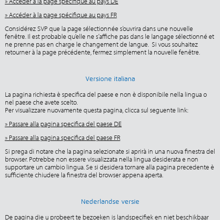
» Accéder à la page spécifique au pays DE
» Accéder à la page spécifique au pays FR
Considérez SVP que la page sélectionnée s’ouvrira dans une nouvelle
fenêtre. Il est probable qu’elle ne s’affiche pas dans le langage sélectionné et
ne prenne pas en charge le changement de langue. Si vous souhaitez
retourner à la page précédente, fermez simplement la nouvelle fenêtre.
Versione italiana
La pagina richiesta è specifica del paese e non è disponibile nella lingua o
nel paese che avete scelto.
Per visualizzare nuovamente questa pagina, clicca sul seguente link:
» Passare alla pagina specifica del paese DE
» Passare alla pagina specifica del paese FR
Si prega di notare che la pagina selezionate si aprirà in una nuova finestra del
browser. Potrebbe non essere visualizzata nella lingua desiderata e non
supportare un cambio lingua. Se si desidera tornare alla pagina precedente è
sufficiente chiudere la finestra del browser appena aperta.
Nederlandse versie
De pagina die u probeert te bezoeken is landspecifiek en niet beschikbaar