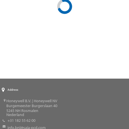
Address
Honeywell B.V. | Honeywell NV
Burgemeester Burgerslaan 40
5245
NH Rosmalen
Nederland
+31 182 55 62 00
info.bnl@saia-pcd.com