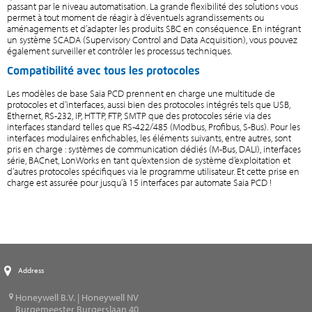
passant par le niveau automatisation. La grande flexibilité des solutions vous
permet à tout moment de réagir à d’éventuels agrandissements ou
aménagements et d’adapter les produits SBC en conséquence. En intégrant
un système SCADA (Supervisory Control and Data Acquisition), vous pouvez
également surveiller et contrôler les processus techniques.
Compatibilité avec tous les protocoles
Les modèles de base Saia PCD prennent en charge une multitude de
protocoles et d’interfaces, aussi bien des protocoles intégrés tels que USB,
Ethernet, RS-232, IP, HTTP, FTP, SMTP que des protocoles série via des
interfaces standard telles que RS-422/485 (Modbus, Profibus, S-Bus). Pour les
interfaces modulaires enfichables, les éléments suivants, entre autres, sont
pris en charge : systèmes de communication dédiés (M-Bus, DALI), interfaces
série, BACnet, LonWorks en tant qu’extension de système d’exploitation et
d’autres protocoles spécifiques via le programme utilisateur. Et cette prise en
charge est assurée pour jusqu’à 15 interfaces par automate Saia PCD !
Address
Honeywell B.V. | Honeywell NV
Burgemeester Burgerslaan 40