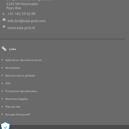
5245
NH Rosmalen
Pays-Bas
+31 182 55 62 00
info.bnl@saia-pcd.com
www.saia-pcd.nl
Links
Calendrier des événements
Newsletter
Désinscription globale
CGV
Protection des données
Mentions légales
Plan du site
Groupe Honeywell