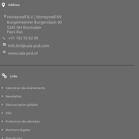
Address
Honeywell B.V. | Honeywell NV
Burgemeester Burgerslaan 40
5245
NH Rosmalen
Pays-Bas
+31 182 55 62 00
info.bnl@saia-pcd.com
www.saia-pcd.nl
Links
Calendrier des événements
Newsletter
Désinscription globale
CGV
Protection des données
Mentions légales
Plan du site